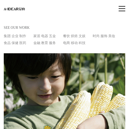
SEE OUR WORK
集团 企业 制作
家居 电器 五金
餐饮 烘焙 文娱
时尚 服饰 美妆
食品 保健 医药
金融 教育 服务
电商 移动 科技