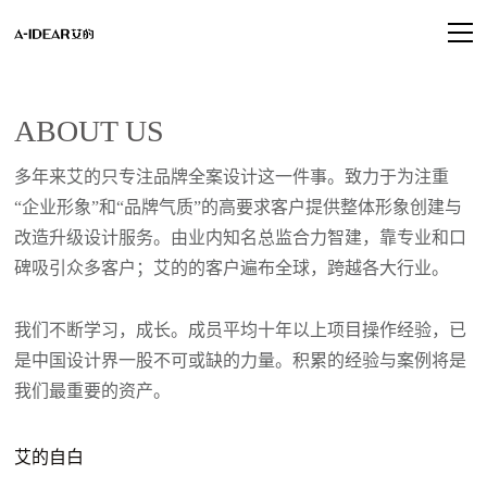
ABOUT US
多年来艾的只专注品牌全案设计这一件事。
致力于为注重
“
企业形象
”
和
“
品牌气质
”
的高要求客户提供整体形象创建与
改造升级设计服务。
由业内知名总监合力智建
，
靠专业和口
碑吸引众多客户
；
艾的的客户遍布全球
，
跨越各大行业
。
我们不断学习
，
成长
。
成员平均十年以上项目操作经验
，
已
是中国设计界一股不可或缺的力量
。
积累的经验与案例将是
我们最重要的资产
。
艾的自白