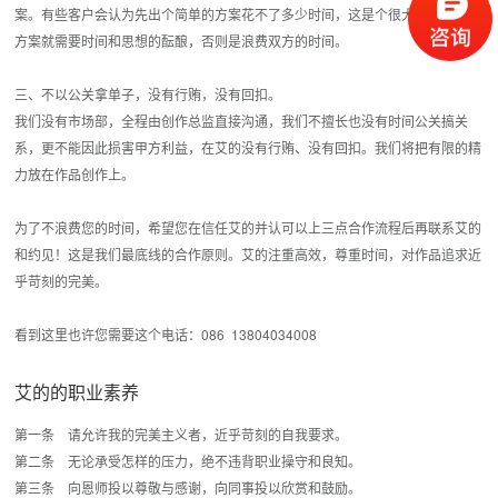
案。有些客户会认为先出个简单的方案花不了多少时间，这是个很大的误区，好
方案就需要时间和思想的酝酿，否则是浪费双方的时间。
三、不以公关拿单子，没有行贿，没有回扣。
我们没有市场部，全程由创作总监直接沟通，我们不擅长也没有时间公关搞关
系，更不能因此损害甲方利益，在艾的没有行贿、没有回扣。我们将把有限的精
力放在作品创作上。
为了不浪费您的时间，希望您在信任艾的并认可以上三点合作流程后再联系艾的
和约见！这是我们最底线的合作原则。艾的注重高效，尊重时间，对作品追求近
乎苛刻的完美。
看到这里也许您需要这个电话：086 13804034008
艾的的职业素养
第一条 请允许我的完美主义者，近乎苛刻的自我要求。
第二条 无论承受怎样的压力，绝不违背职业操守和良知。
第三条 向恩师投以尊敬与感谢，向同事投以欣赏和鼓励。