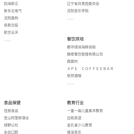
四海新立
辽宁省共青团委员会
新东北电气
沈阳音乐学院
沈阳盾构
……
阜新交投
航空云天
餐饮烘培
……
都市绿洲海鲜自助
静厚餐饮管理有限公司
酉面村
ＡＰＥ ＣＯＦＦＥＥＢＡＲ
依然酒咖
……
食品保健
教育行业
佳辰食品
一童一画儿童美术教育
圣山阿里郎酒业
迈拓英语
绿野公社
金孔雀少儿教育
永信口腔
维深音乐